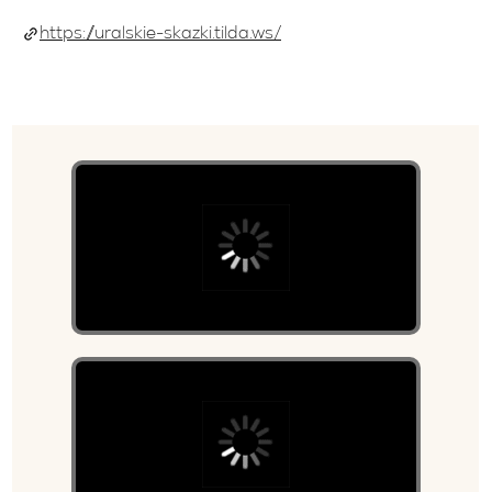
https://uralskie-skazki.tilda.ws/