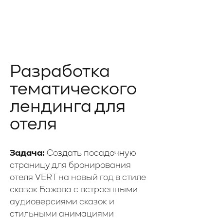
Разработка
тематического
лендинга для
отеля
Главная
hello@luc
Услуги и цены
Заполнить бриф
Задача:
Создать посадочную
Этапы
страницу для бронирования
Кейсы
отеля VERT на новый год в стиле
сказок Бажова с встроенными
Блог
аудиоверсиями сказок и
Контакты
стильными анимациями