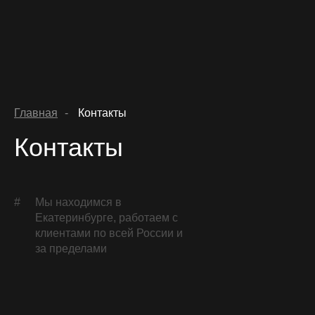
Главная
-
Контакты
Контакты
hello@luc
Главная
Услуги и цены
#
Мы находимся в
Заполнить бриф
Екатеринбурге, работаем с
Этапы
клиентами по всей России и
за пределами
Кейсы
Блог
Контакты