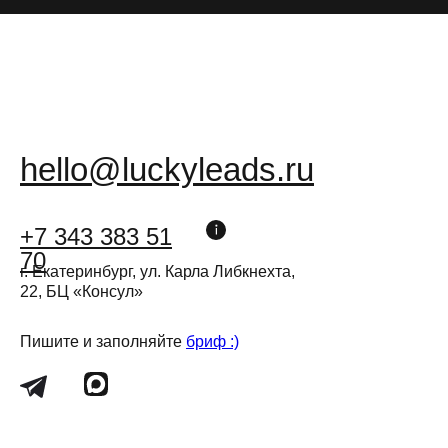
получить предложение
hello@luckyleads.ru
+7 343 383 51
70
г. Екатеринбург, ул. Карла Либкнехта,
22, БЦ «Консул»
Пишите и заполняйте
бриф :)