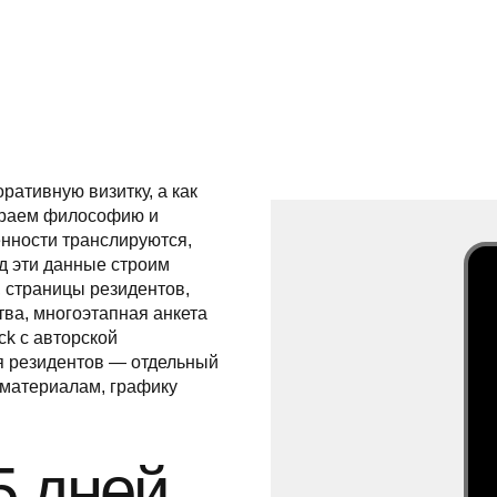
ративную визитку, а как
бираем философию и
енности транслируются,
од эти данные строим
, страницы резидентов,
тва, многоэтапная анкета
ck с авторской
я резидентов — отдельный
 материалам, графику
5 дней