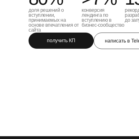
доля решений о
конверсия
рекор
вступлении,
лендинга по
разра
принимаемых на
вступлению в
до зап
основе впечатления от
бизнес-сообщество
сайта
получить КП
написать в Te