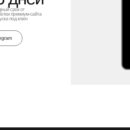
дный срок от
ботки премиум-сайта
уска под ключ
legram