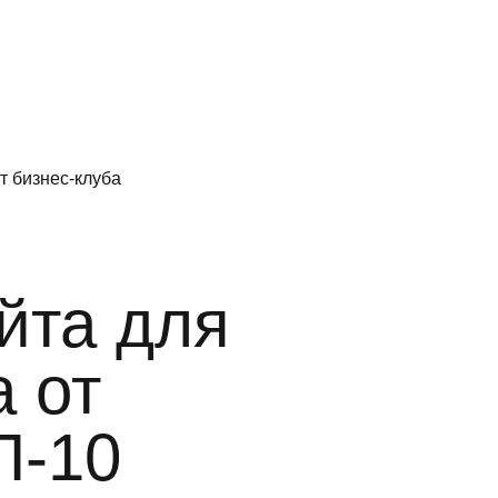
т бизнес-клуба
hello@lucky
йта для
а от
Заполнить бриф
П-10