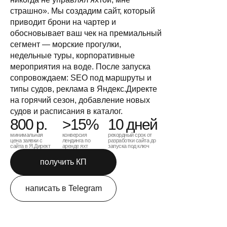
страшно». Мы создадим сайт, который
приводит брони на чартер и
обосновывает ваш чек на премиальный
сегмент — морские прогулки,
недельные туры, корпоративные
мероприятия на воде. После запуска
сопровождаем: SEO под маршруты и
типы судов, реклама в Яндекс.Директе
на горячий сезон, добавление новых
судов и расписания в каталог.
800 р.
>15%
10 дней
минимальная
конверсия
рекордный срок от
цена заявки с
лендинга по
разработки сайта до
сайта в Я.Директ
аренде яхт
запуска под ключ
получить КП
написать в Telegram