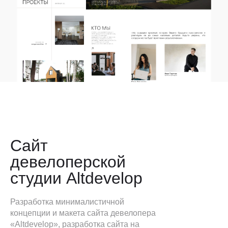
Сайт
девелоперской
студии Altdevelop
Разработка минималистичной
концепции и макета сайта девелопера
«Altdevelop», разработка сайта на