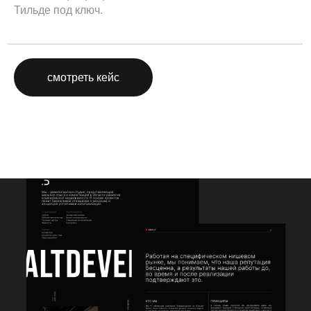
Тильде под ключ.
смотреть кейс