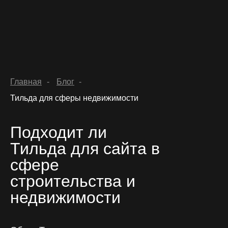
Главная
-
Блог
-
Тильда для сферы недвижимости
hello@luc
Главная
Подходит ли
Тильда для сайта в
Услуги и цены
Заполнить бриф
сфере
Этапы
строительства и
Кейсы
недвижимости
Блог
Контакты