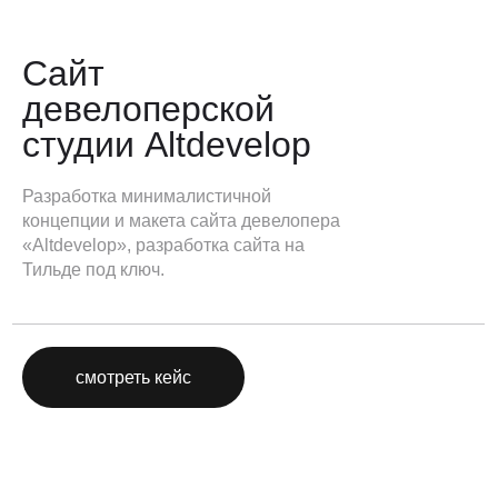
Сайт
девелоперской
студии Altdevelop
Разработка минималистичной
концепции и макета сайта девелопера
«Altdevelop», разработка сайта на
Тильде под ключ.
смотреть кейс