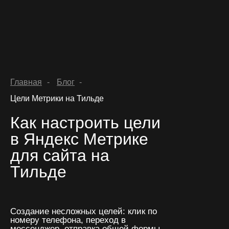
Главная
-
Блог
-
Цели Метрики на Тильде
Как настроить цели
hello@luc
Главная
в Яндекс Метрике
Услуги и цены
для сайта на
Заполнить бриф
Этапы
Тильде
Кейсы
Блог
Cоздание несложных целей: клик по
Контакты
номеру телефона, переход в
мессенджер, отправка общей формы