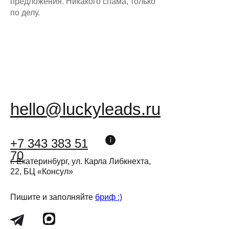
предложения. Никакого спама, только
по делу.
hello@luckyleads.ru
+7 343 383 51
70
г. Екатеринбург, ул. Карла Либкнехта,
22, БЦ «Консул»
Пишите и заполняйте
бриф :)