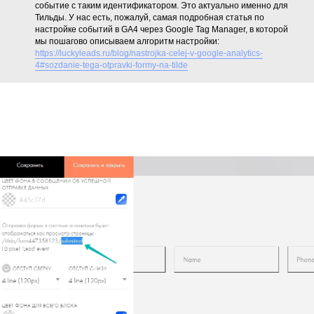
событие с таким идентификатором. Это актуально именно для
Тильды. У нас есть, пожалуй, самая подробная статья по
настройке событий в GA4 через Google Tag Manager, в которой
мы пошагово описываем алгоритм настройки:
https://luckyleads.ru/blog/nastrojka-celej-v-google-analytics-
4#sozdanie-tega-otpravki-formy-na-tilde